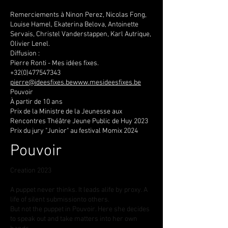
Remerciements à Ninon Perez, Nicolas Fong,
Louise Hamel, Ekaterina Belova, Antoinette
Servais, Christel Vanderstappen, Karl Autrique,
Olivier Lenel.
Diffusion :
Pierre Ronti - Mes idées fixes.
+32(0)477547343
pierre@ideesfixes.bewww.mesideesfixes.be
Pouvoir
À partir de 10 ans
Prix de la Ministre de la Jeunesse aux
Rencontres Théâtre Jeune Public de Huy 2023
Prix du jury "Junior" au festival Momix 2024
Pouvoir
Creation 2023
A puppet never thinks. It leads alife by proxy. A
life of silent submissionto others.
But not the puppet in Pouvoir. Here she decides
to speak out and take matters into her own