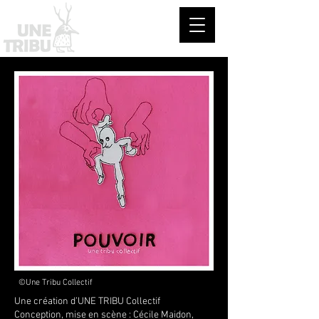
©Une Tribu Collectif
Une création d’UNE TRIBU Collectif
​Conception, mise en scène : Cécile Maidon,