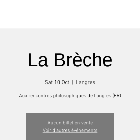
Shows
Tours
Workshops
La Brèche
Sat 10 Oct
  |  
Langres
Aux rencontres philosophiques de Langres (FR)
Aucun billet en vente
Voir d'autres événements