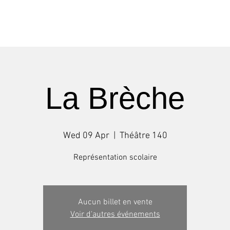
Shows
Tours
Workshops
La Brèche
Wed 09 Apr
  |  
Théâtre 140
Représentation scolaire
Aucun billet en vente
Voir d'autres événements