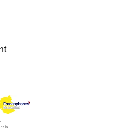
nt
n
et la