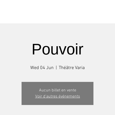
Shows
Tours
Workshops
Pouvoir
Wed 04 Jun
  |  
Théâtre Varia
Aucun billet en vente
Voir d'autres événements