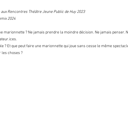
se aux Rencontres Théâtre Jeune Public de Huy 2023
Momix 2024
ne marionnette ? Ne jamais prendre la moindre décision. Ne jamais penser. Ne
ateur.ices.
ble ? Et que peut faire une marionnette qui joue sans cesse le même spectacle
r les choses ?