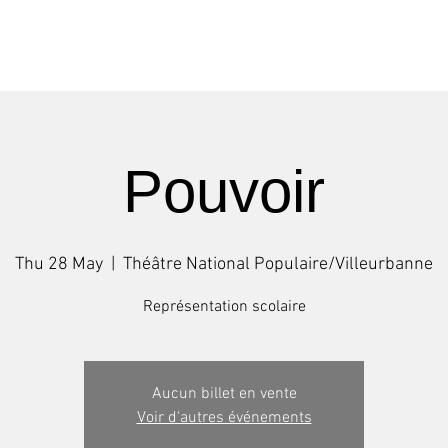
Shows
Tours
Workshops
Pouvoir
Thu 28 May
  |  
Théâtre National Populaire/Villeurbanne
Représentation scolaire
Aucun billet en vente
Voir d'autres événements