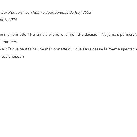
se aux Rencontres Théâtre Jeune Public de Huy 2023
Momix 2024
ne marionnette ? Ne jamais prendre la moindre décision. Ne jamais penser. Ne
ateur.ices.
ble ? Et que peut faire une marionnette qui joue sans cesse le même spectacle
r les choses ?