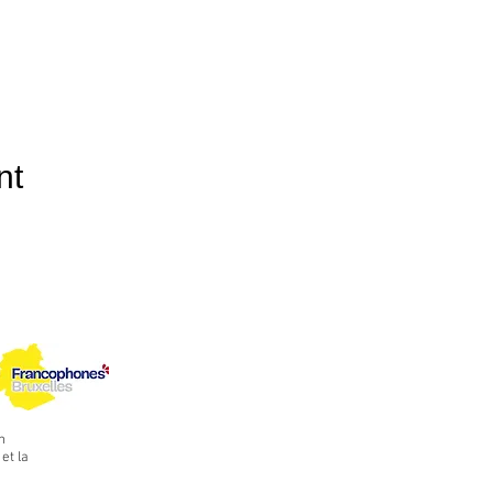
nt
n
et la